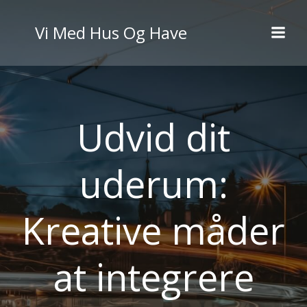
Videre
til
Vi Med Hus Og Have
indhold
Udvid dit
uderum:
Kreative måder
at integrere