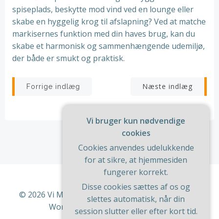
spiseplads, beskytte mod vind ved en lounge eller
skabe en hyggelig krog til afslapning? Ved at matche
markisernes funktion med din haves brug, kan du
skabe et harmonisk og sammenhængende udemiljø,
der både er smukt og praktisk.
Indlægsnavigation
Indlægsnav
Næste indlæg
Forrige indlæg
Vi bruger kun nødvendige
cookies
Cookies anvendes udelukkende
for at sikre, at hjemmesiden
fungerer korrekt.
Disse cookies sættes af os og
© 2026 Vi Med Hus Og Have. Bygget ved at bruge
slettes automatisk, når din
WordPress og
ColibriWP Theme
.
session slutter eller efter kort tid.