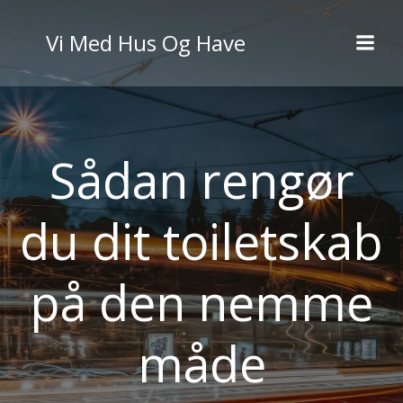
Videre
til
Vi Med Hus Og Have
indhold
Sådan rengør
du dit toiletskab
på den nemme
måde