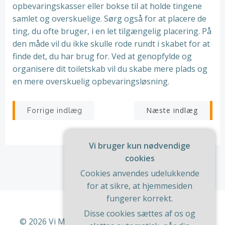
opbevaringskasser eller bokse til at holde tingene
samlet og overskuelige. Sørg også for at placere de
ting, du ofte bruger, i en let tilgængelig placering. På
den måde vil du ikke skulle rode rundt i skabet for at
finde det, du har brug for. Ved at genopfylde og
organisere dit toiletskab vil du skabe mere plads og
en mere overskuelig opbevaringsløsning.
Indlægsnavigation
Indlægsnav
Næste indlæg
Forrige indlæg
Vi bruger kun nødvendige
cookies
Cookies anvendes udelukkende
for at sikre, at hjemmesiden
fungerer korrekt.
Disse cookies sættes af os og
© 2026 Vi Med Hus Og Have. Bygget ved at bruge